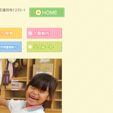
清河寺1235-1
HOME
預かり保育
入園案内
ラクションの練習風景
未就園児保護者様入口
リクルート