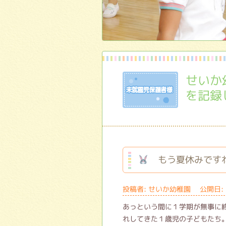
未就
せいか
を記録
もう夏休みで
投稿者: せいか幼稚園 公開日: 
あっという間に１学期が無事に
れしてきた１歳児の子どもたち