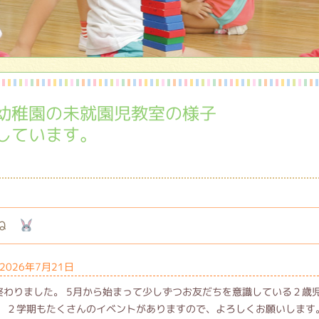
園児保護者様
幼稚園の未就園児教室の様子
しています。
すね
2026年7月21日
終わりました。 5月から始まって少しずつお友だちを意識している２歳
。 ２学期もたくさんのイベントがありますので、よろしくお願いします