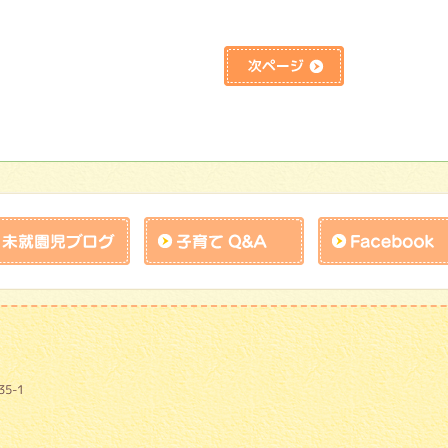
次のページ→
ブログ
未就園児ブログ
子育てQandA
園 せいか幼稚園
5-1