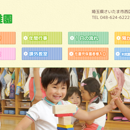
埼玉県さいたま市西区
TEL 048-624-6222
教育内容
年間行事
１日の流れ
施設開放
課外教室
作品展アト