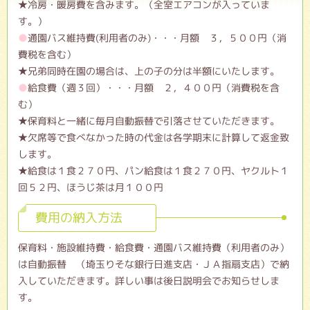
★冷房・暖房費を含みます。（全室エアコンが入っていま
す。）
通園バス維持費(利用者のみ)・・・月額 ３，５００円（消
費税を含む）
★兄弟同時在園の場合は、上の子の分は半額にいたします。
給食費（週３回）・・・月額 ２，４００円（消費税を含
む）
★保育料と一緒に毎月自動振替で引落させていただきます。
★欠席等で食べなかった時の代金は各学期末に計算して返金致
します。
★給食は１食２７０円、パン給食は１食２７０円、ヤクルト１
回５２円、ほうじ茶は月１００円
費用の納入方法
保育料・施設維持費・給食費・通園バス維持費（利用者のみ）
は自動振替 （埼玉りそな銀行日進支店・ＪＡ指扇支店）で納
入していただきます。詳しい事は後日説明会でお知らせしま
す。