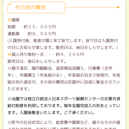
その他の費用
園服
制服 約２５，０００円
運動着 約８，０００円
(入園受付後、業者が園に来て採寸します。採寸日は入園受付
の日にお知らせ致します。販売日は、後日おしらせします。)
個人持ち教材一式・・・約９，５００円
販売日は、後日おしらせします。
☆親子遠足、園内観劇会、道具類追加購入、行事費（全学
年）、卒園積立（年長組のみ）、年長組お泊まり保育代、年長
組お別れ遠足代、その他の費用は在園中に別途に集金させてい
ただきます。
☆当園では独立行政法人日本スポーツ振興センターの災害共済
給付制度を利用しております。毎年全園児加入の形をとってい
ます。入園後集金いたします。ご了承ください。
☆昨今の社会状況により、給食費や園服など、様々なものの値