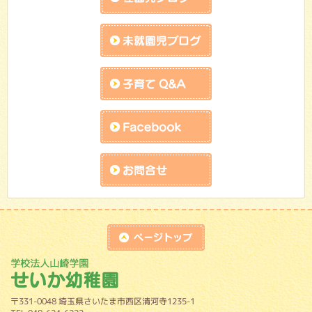
未就園児ブログ
子育てQandA
facebook
お問合せk
top
学校法人山崎学園 せいか幼稚園
〒331-0048 埼玉県さいたま市西区清河寺1235-1