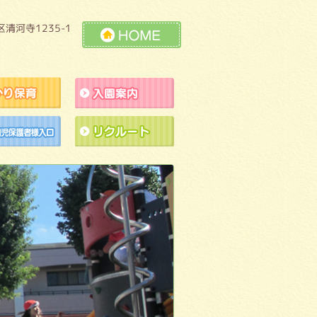
清河寺1235-1
HOME
預かり保育
入園案内
ラクションの練習風景
未就園児保護者様入口
リクルート