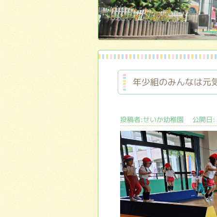
年少組のみんなは元
投稿者:せいか幼稚園 公開日: 2