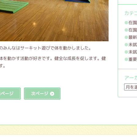
カテ
在
在
最
未
のみんなはサーキット遊びで体を動かしました。
未
体を動かす活動が好きです。健全な成長を促します。健
重
す。
アー
ア
前の記事へ
次の記事へ
ー
カ
イ
ブ