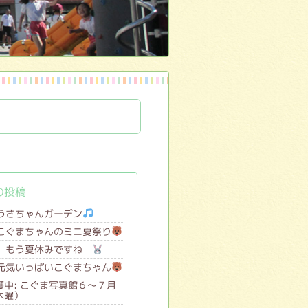
の投稿
うさちゃんガーデン
こぐまちゃんのミニ夏祭り
もう夏休みですね
元気いっぱいこぐまちゃん
護中: こぐま写真館６～７月
木曜）