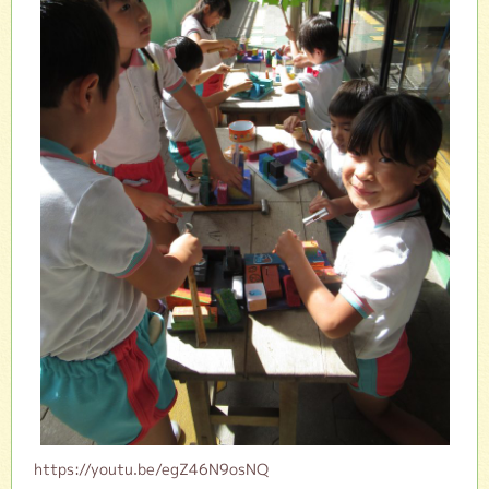
https://youtu.be/egZ46N9osNQ