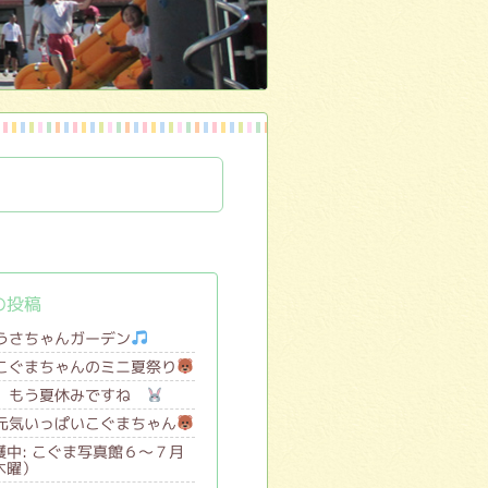
の投稿
うさちゃんガーデン
こぐまちゃんのミニ夏祭り
もう夏休みですね
元気いっぱいこぐまちゃん
護中: こぐま写真館６～７月
木曜）