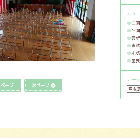
カテ
在
在
最
未
未
重
アー
前の記事へ
次の記事へ
ア
ー
カ
イ
ブ