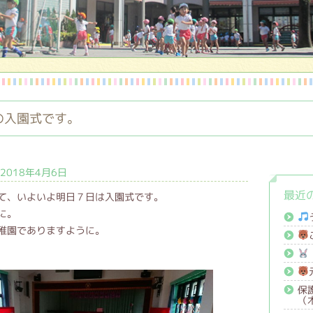
の入園式です。
2018年4月6日
最近
て、いよいよ明日７日は入園式です。
に。
稚園でありますように。
保
（