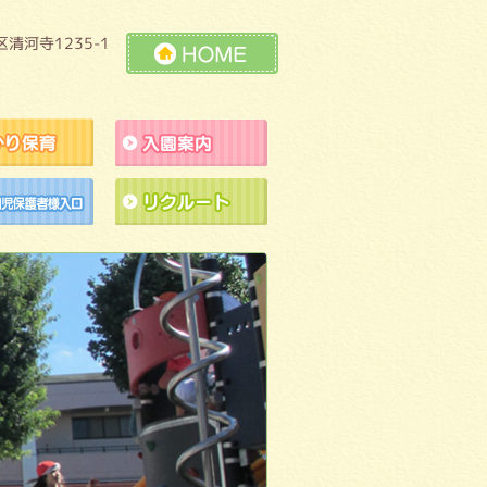
清河寺1235-1
HOME
預かり保育
入園案内
ラクションの練習風景
未就園児保護者様入口
リクルート