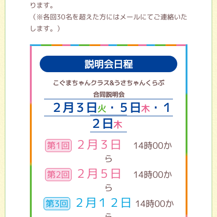
ります。
（※各回30名を超えた方にはメールにてご連絡いた
します。）
説明会日程
こぐまちゃんクラス&うさちゃんくらぶ
合同説明会
２月３日
・５日
・１
火
木
２日
木
２月３日
第1回
14時00か
ら
２月５日
第2回
14時00か
ら
２月１２日
第3回
14時00か
ら