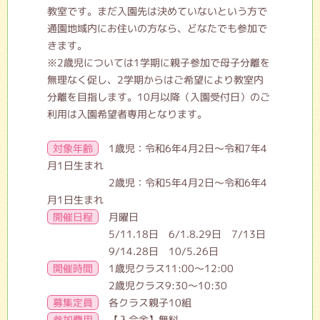
教室です。まだ入園先は決めていないという方で
通園地域内にお住いの方なら、どなたでも参加で
きます。
※2歳児については1学期に親子参加で母子分離を
無理なく促し、2学期からはご希望により教室内
分離を目指します。10月以降（入園受付日）のご
利用は入園希望者専用となります。
対象年齢
1歳児：令和6年4月2日～令和7年4
月1日生まれ
2歳児：令和5年4月2日～令和6年4
月1日生まれ
開催日程
月曜日
5/11.18日 6/1.8.29日 7/13日
9/14.28日 10/5.26日
開催時間
1歳児クラス11:00〜12:00
2歳児クラス9:30〜10:30
募集定員
各クラス親子10組
参加費用
【入会金】無料