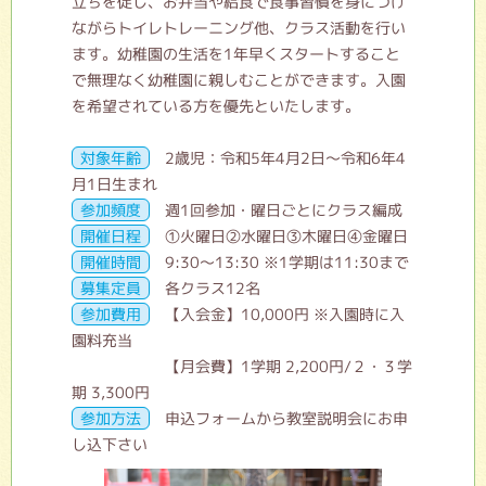
立ちを促し、お弁当や給食で食事習慣を身につけ
ながらトイレトレーニング他、クラス活動を行い
ます。幼稚園の生活を1年早くスタートすること
で無理なく幼稚園に親しむことができます。入園
を希望されている方を優先といたします。
対象年齢
2歳児：令和5年4月2日～令和6年4
月1日生まれ
参加頻度
週1回参加・曜日ごとにクラス編成
開催日程
①火曜日②水曜日③木曜日④金曜日
開催時間
9:30～13:30 ※1学期は11:30まで
募集定員
各クラス12名
参加費用
【入会金】10,000円 ※入園時に入
園料充当
【月会費】1学期 2,200円/２・３学
期 3,300円
参加方法
申込フォームから教室説明会にお申
し込下さい