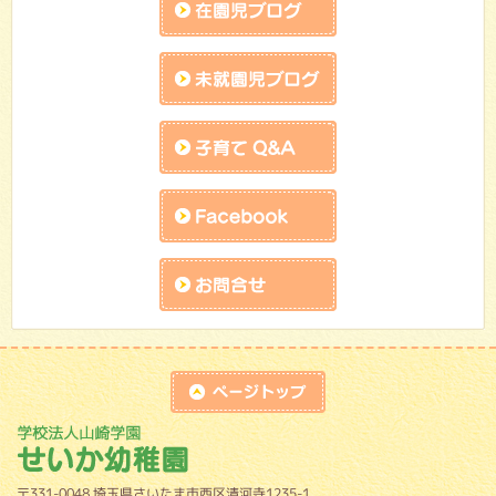
未就園児ブログ
子育てQandA
facebook
お問合せk
top
学校法人山崎学園 せいか幼稚園
〒331-0048 埼玉県さいたま市西区清河寺1235-1